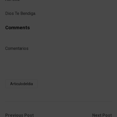
Dios Te Bendiga.
Comments
Comentarios
Articulodeldia
Post
Previous
Next
Previous Post
Next Post