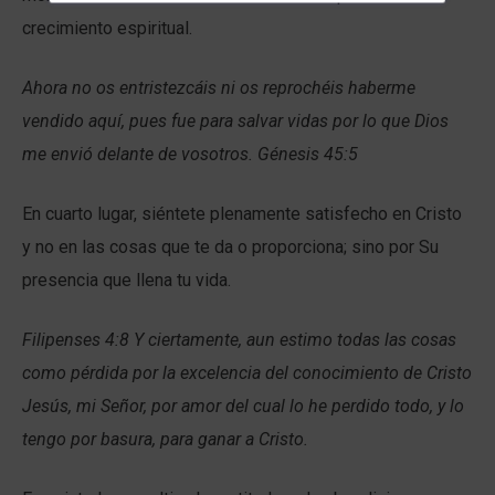
crecimiento espiritual.
Ahora no os entristezcáis ni os reprochéis haberme
vendido aquí, pues fue para salvar vidas por lo que Dios
me envió delante de vosotros. Génesis 45:5
En cuarto lugar, siéntete plenamente satisfecho en Cristo
y no en las cosas que te da o proporciona; sino por Su
presencia que llena tu vida.
Filipenses 4:8 Y ciertamente, aun estimo todas las cosas
como pérdida por la excelencia del conocimiento de Cristo
Jesús, mi Señor, por amor del cual lo he perdido todo, y lo
tengo por basura, para ganar a Cristo.