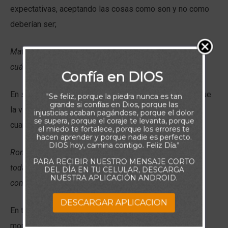
expectativas, aceptando las cosas como son y no como
deberían ser;
Mateo 13:8 Pero parte cayó en buena tierra, y dio fruto,
cuál a ciento, cuál a sesenta, y cuál a treinta por uno.
Confía en DIOS
En segundo lugar, adopta la firme postura de aceptar que
"Se feliz, porque la piedra nunca es tan
grande si confías en Dios, porque las
la vida es un don de Dios cuando las cosas van bien y
injusticias acaban pagándose, porque el dolor
se supera, porque el coraje te levanta, porque
cuando van mal.
el miedo te fortalece, porque los errores te
hacen aprender y porque nadie es perfecto.
DIOS hoy, camina contigo. Feliz Día."
Romanos 8:28. Y sabemos que a los que aman a Dios,
PARA RECIBIR NUESTRO MENSAJE CORTO
todas las cosas les ayudan a bien, esto es, a los que
DEL DÍA EN TU CELULAR, DESCARGA
NUESTRA APLICACIÓN ANDROID.
conforme a su propósito son llamados.
DESCARGAR APLICACION
En tercer lugar, reconoce que Dios puede utilizar los
momentos más oscuros de nuestra vida para nuestro