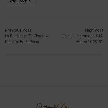
Articulodeldia
Post
Previous
Next
Previous Post
Next Post
post:
post:
La Palabra en Tu Vida#14:
Orando la promesa #14:
navigation
De ellos Es El Reino
Mateo 10:29-31