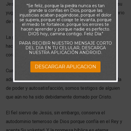
Jesús en nuestros corazones, que nos lleva a aceptar su
"Se feliz, porque la piedra nunca es tan
grande si confías en Dios, porque las
yugo, que es fácil, y su carga, que es ligera. Es lo contrario
injusticias acaban pagándose, porque el dolor
se supera, porque el coraje te levanta, porque
de una vida agitada y rebelde.
el miedo te fortalece, porque los errores te
hacen aprender y porque nadie es perfecto.
DIOS hoy, camina contigo. Feliz Día."
La gracia “doma” al animal salvaje que llevamos dentro,
PARA RECIBIR NUESTRO MENSAJE CORTO
haciéndonos como Jesús, que era manso y humilde de
DEL DÍA EN TU CELULAR, DESCARGA
NUESTRA APLICACIÓN ANDROID.
corazón, aceptando la voluntad del Padre Celestial.
DESCARGAR APLICACION
Cuando observamos vidas llenas de inestabilidad,
adicciones, “vacilaciones” y una búsqueda desenfrenada
de poder y autosatisfacción, somos testigos de alguien
que aún no ha sido debidamente domado por Cristo.
El fiel siervo de Jesús, sin embargo, conserva el
autodominio temeroso de Dios porque confía en el Rey y
acepta Su voluntad. Y la promesa bíblica es eterna: