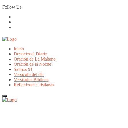
Skip
Follow Us
to
content
Inicio
Devocional Diario
Oración de La Mañana
Oración de la Noche
Salmos 91
Versículo del día
Versículos Bíblicos
Reflexiones Cristianas