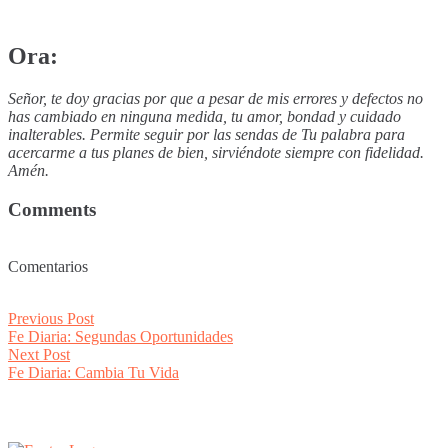
Ora:
Señor, te doy gracias por que a pesar de mis errores y defectos no
has cambiado en ninguna medida, tu amor, bondad y cuidado
inalterables. Permite seguir por las sendas de Tu palabra para
acercarme a tus planes de bien, sirviéndote siempre con fidelidad.
Amén.
Comments
Comentarios
Post
Previous
Previous Post
post:
Fe Diaria: Segundas Oportunidades
navigation
Next
Next Post
post:
Fe Diaria: Cambia Tu Vida