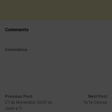
Comments
Comentarios
Post
Previous
Next
Previous Post
Next Post
post:
post:
27 de Noviembre: DIOS Va
Ya Te Conoce
navigation
Junto a Ti