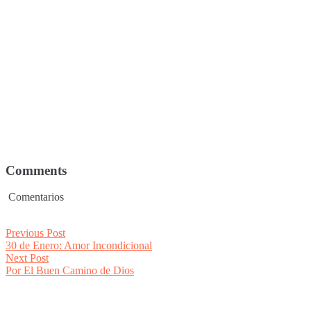
Comments
Comentarios
Post
Previous
Previous Post
post:
30 de Enero: Amor Incondicional
navigation
Next
Next Post
post:
Por El Buen Camino de Dios