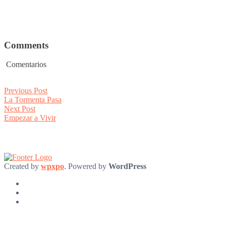
Comments
Comentarios
Post
Previous
Previous Post
post:
La Tormenta Pasa
navigation
Next
Next Post
post:
Empezar a Vivir
Created by
wpxpo
. Powered by
WordPress