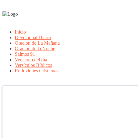
Inicio
Devocional Diario
Oración de La Mañana
Oración de la Noche
Salmos 91
Versículo del día
Versículos Bíblicos
Reflexiones Cristianas
Confía en DIOS
"Se feliz, porque la piedra nunca es tan grande si confías en Dios, po
porque el dolor se supera, porque el coraje te levanta, porque el miedo
aprender y porque nadie es perfecto. DIOS hoy, camina contigo. Feli
PARA RECIBIR NUESTRO MENSAJE CORTO DEL DÍA EN