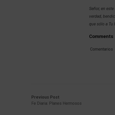
Señor, en este
verdad, bendic
que sólo a Tu
Comments
Comentarios
Post
Previous
Next
Previous Post
post:
post:
Fe Diaria: Planes Hermosos
navigation