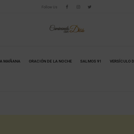
Follow Us
LA MAÑANA
ORACIÓN DE LA NOCHE
SALMOS 91
VERSÍCULO D