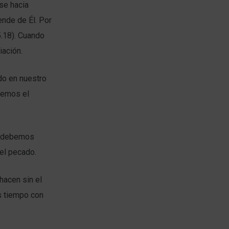
se hacia
nde de Él. Por
5.18). Cuando
iación.
do en nuestro
enemos el
s, debemos
 el pecado.
acen sin el
s tiempo con