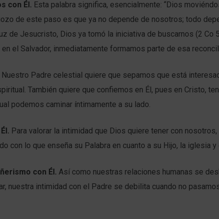
s con Él.
Esta palabra significa, esencialmente: “Dios moviéndo
 gozo de este paso es que ya no depende de nosotros; todo depe
uz de Jesucristo, Dios ya tomó la iniciativa de buscarnos (2 Co 
 en el Salvador, inmediatamente formamos parte de esa reconcil
Nuestro Padre celestial quiere que sepamos que está interesa
piritual. También quiere que confiemos en Él, pues en Cristo, t
cual podemos caminar íntimamente a su lado.
Él.
Para valorar la intimidad que Dios quiere tener con nosotro
do con lo que enseña su Palabra en cuanto a su Hijo, la iglesia y
erismo con Él.
Así como nuestras relaciones humanas se desh
ar, nuestra intimidad con el Padre se debilita cuando no pasamo