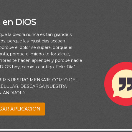
a en DIOS
rque la piedra nunca es tan grande si
os, porque las injusticias acaban
orque el dolor se supera, porque el
vanta, porque el miedo te fortalece,
rrores te hacen aprender y porque nadie
 DIOS hoy, camina contigo. Feliz Día."
tan de cerca del Señor, que la Biblia dice: “Y desapareció, porqu
BIR NUESTRO MENSAJE CORTO DEL
). Esto significa que Enoc no murió, sino que fue llevado directa
 CELULAR, DESCARGA NUESTRA
N ANDROID.
Señor. ¡Qué testimonio tan maravilloso!
GAR APLICACION
seguir a Dios con la misma pasión de Enoc, aprendemos algunos 
cer en nuestro caminar con el Señor.