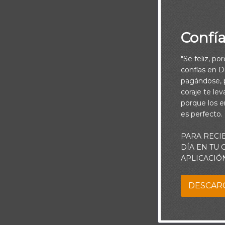
Confí
"Se feliz, po
confías en Di
pagándose, p
coraje te le
porque los e
Piensa:
es perfecto.
Enoc caminaba 
PARA RECI
Dios” (Gn 5.24
DÍA EN TU
APLICACIÓ
presencia del 
DESCAR
Al tratar de 
ayudarán a cre