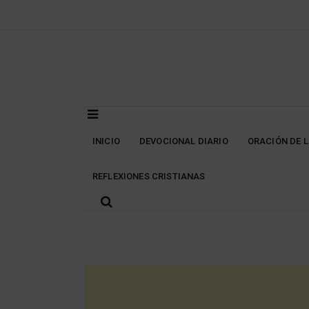
Skip
to
content
INICIO
DEVOCIONAL DIARIO
ORACIÓN DE 
REFLEXIONES CRISTIANAS