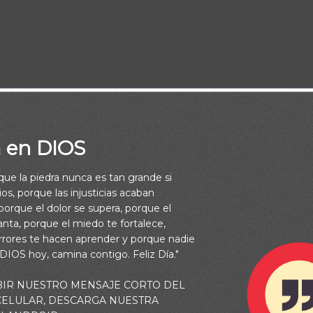
a en DIOS
andamos, no por vista. (2 Corintios 5:7)
rque la piedra nunca es tan grande si
os, porque las injusticias acaban
orque el dolor se supera, porque el
as me dicen: “Me gustaría tener gran fe”. Aunque a la mayoría 
vanta, porque el miedo te fortalece,
rrores te hacen aprender y porque nadie
ue Dios dejara caer esa clase de fe en nuestro regazo, esa no e
 DIOS hoy, camina contigo. Feliz Día."
. La fe aumenta como resultado de nuestra obediencia en las co
avillamos de la disposición de Abraham de ofrecer a Isaac por
BIR NUESTRO MENSAJE CORTO DEL
 CELULAR, DESCARGA NUESTRA
¿alguna vez se ha detenido usted a pensar en todos sus pequeñ