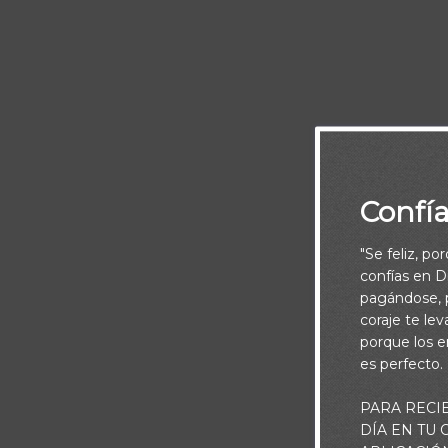
Escucha:
Confí
Porque por fe 
"Se feliz, po
Piensa:
confías en Di
pagándose, p
Algunas person
coraje te le
porque los e
nos gustaría q
es perfecto.
como Él actúa
Todos nos mar
PARA RECI
DÍA EN TU
Señor. Pero, 