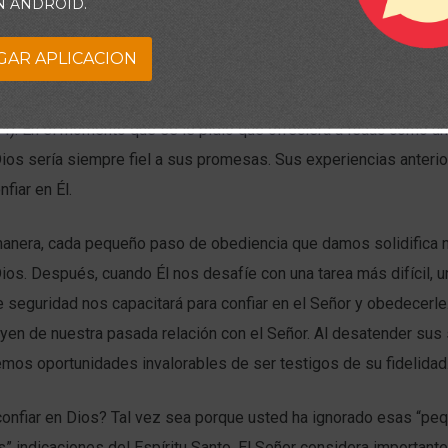
N ANDROID.
prepararon el camino para esta prueba tan grande?
GAR APLICACION
su vida, Abraham obedeció a Dios. Por orden del Señor dejó su pa
idado (17.10, 26), engendró a Isaac en su vejez (21.1-3), y envió l
4). En el momento que se le pidió que ofreciera a Isaac como un s
ios sería siempre fiel a sus promesas. Sus experiencias anterio
fiar en Él.
anera, cada pequeño paso de obediencia que damos solidifica 
ios. Después, cuando Él nos desafíe con una tarea más difícil, u
 seguridad nos capacitará para confiar en el Señor y obedecerl
uyen de nuestra pasada relación con el Señor. Al desatender sus 
mos oportunidades invalorables de ser testigos de su fidelidad
 confiar en Dios? Tal vez sea porque usted ha ignorado esas “pe
es” indicaciones del Espíritu Santo. El Señor considera important