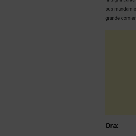
sus mandamien
grande comie
Ora: