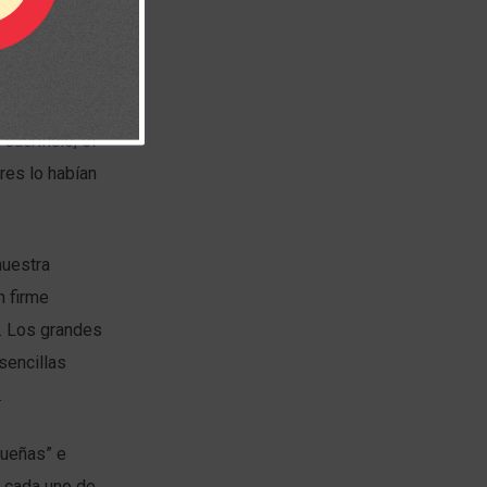
tria (Gn 12.1-
ejos a su hijo
acrificio, él
res lo habían
nuestra
n firme
e. Los grandes
sencillas
.
queñas” e
e cada uno de