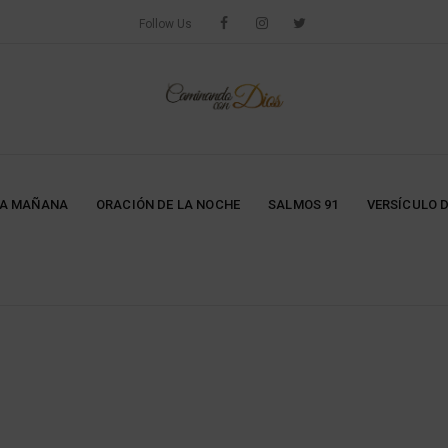
Follow Us
LA MAÑANA
ORACIÓN DE LA NOCHE
SALMOS 91
VERSÍCULO D