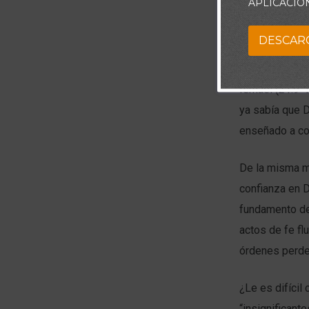
APLICACIÓ
sumisión que 
DESCAR
A lo largo de 
4), fue circunc
Ismael (21.9-1
ya sabía que D
enseñado a con
De la misma m
confianza en D
fundamento de
actos de fe fl
órdenes perde
¿Le es difícil
“insignificant