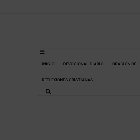
Skip
to
content
INICIO
DEVOCIONAL DIARIO
ORACIÓN DE 
REFLEXIONES CRISTIANAS