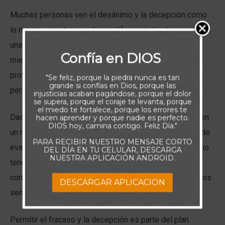
Muchas personas ven el desánimo y la decepción como
lo mismo, pero hay una ligera diferencia. La decepción es
una respuesta emocional a una expectativa fallida,
Confía en DIOS
mientras que el desánimo, o la desesperación, suele
provenir de una desilusión prolongada o una dificultad
"Se feliz, porque la piedra nunca es tan
grande si confías en Dios, porque las
persistente.
injusticias acaban pagándose, porque el dolor
se supera, porque el coraje te levanta, porque
el miedo te fortalece, porque los errores te
Dado que no podemos experimentar el éxito perfecto en
hacen aprender y porque nadie es perfecto.
DIOS hoy, camina contigo. Feliz Día."
un mundo caído, o evitar el sufrimiento, no hay manera de
PARA RECIBIR NUESTRO MENSAJE CORTO
evadir todas las decepciones en la vida. Sin embargo, no
DEL DÍA EN TU CELULAR, DESCARGA
NUESTRA APLICACIÓN ANDROID.
tenemos que vivir desanimados. Con la perspectiva
correcta de Dios y de su soberanía, podemos superar los
DESCARGAR APLICACION
sentimientos de desesperación.
Permitir el fracaso y la decepción es parte del plan