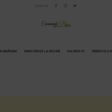
Follow Us
LA MAÑANA
ORACIÓN DE LA NOCHE
SALMOS 91
VERSÍCULO D