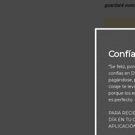
guardará vues
Confí
"Se feliz, po
confías en Di
pagándose, p
coraje te le
porque los e
es perfecto.
Comentar
PARA RECI
DÍA EN TU
APLICACIÓ
En un mundo t