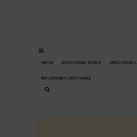
Skip
to
content
INICIO
DEVOCIONAL DIARIO
ORACIÓN DE 
REFLEXIONES CRISTIANAS