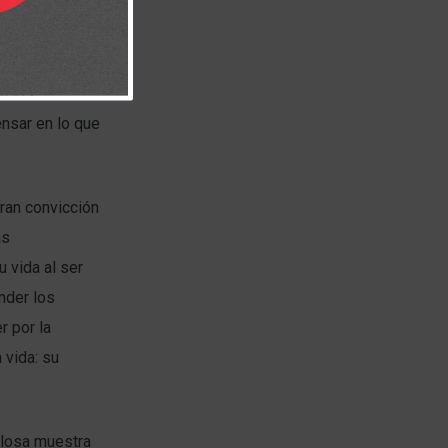
icar en nuestra
que el día de
confiar al
a los
nsar en lo que
ran convicción
as
 vida al ser
nder los
r por la
 vida: su
llosa muestra