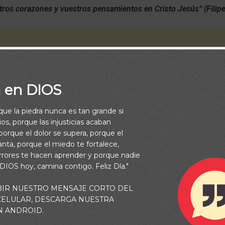
tros corazones y vuestros pensamientos en Cristo Jesús” (Filip
a en DIOS
rque la piedra nunca es tan grande si
os, porque las injusticias acaban
orque el dolor se supera, porque el
vanta, porque el miedo te fortalece,
rrores te hacen aprender y porque nadie
 DIOS hoy, camina contigo. Feliz Día."
io:
BIR NUESTRO MENSAJE CORTO DEL
 CELULAR, DESCARGA NUESTRA
N ANDROID.
an convulsionado como el de hoy, La palabra de Dios, nos ofrec