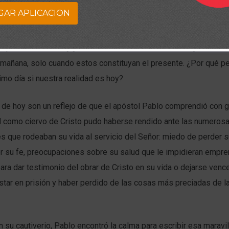
o que la mayoría de las veces pasamos por alto y dejamos de apl
GAR APLICACION
teo 6:34 señala: “
Así que, no os afanéis por el día de mañana, por
su afán. Basta a cada día su propio mal”.
Es decir, aprendamos a 
os problemas de hoy y enfrentemos con esa misma fe y confianz
mañana, solo cuando estos constituyan el presente. ¿Por qué pe
imo día si nuestra realidad es hoy?
 de hoy son un reflejo de que el apóstol Pablo comprendió con g
Él como ciervo de Cristo pudo haberse rendido ante las numeros
 que rodeaban su vida al servicio del Señor: miedo de perder su
r su fe, preocupaciones sobre su salud que le impidieran empre
para dar testimonio del obrar de Cristo en su vida o dejarse vence
tar en prisión y haber perdido de las cosas más preciadas de la
 su cautiverio, Pablo encontró la calma para escribir esa maravi