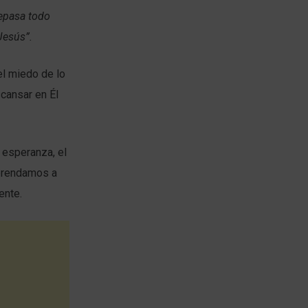
epasa todo
Jesús”.
el miedo de lo
cansar en Él
 esperanza, el
Aprendamos a
ente.