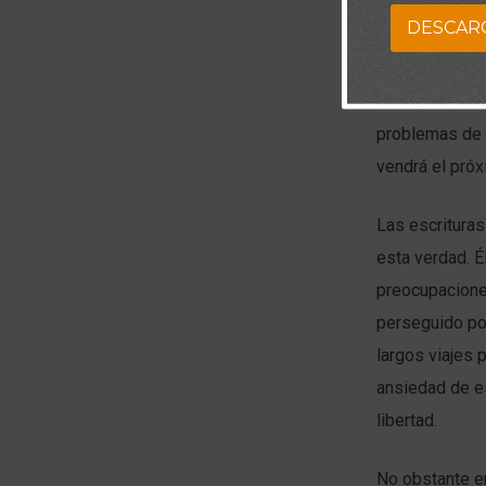
reflexión, per
DESCAR
vida diaria. Ma
mañana traerá 
Señor, nuestr
problemas de 
vendrá el próx
Las escrituras
esta verdad. 
preocupaciones
perseguido po
largos viajes 
ansiedad de es
libertad.
No obstante en