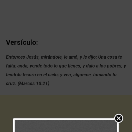
Versículo:
Entonces Jesús, mirándole, le amó, y le dijo: Una cosa te
falta: anda, vende todo lo que tienes, y dalo a los pobres, y
tendrás tesoro en el cielo; y ven, sígueme, tomando tu
cruz. (Marcos 10:21)