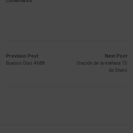
Comentarios
Post
Previous
Next
Previous Post
Next Post
post:
post:
Buenos Días #688
Oración de la mañana 15
navigation
de Enero