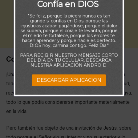
Confía en DIOS
"Se feliz, porque la piedra nunca es tan
grande si confías en Dios, porque las
injusticias acaban pagándose, porque el dolor
se supera, porque el coraje te levanta, porque
el miedo te fortalece, porque los errores te
hacen aprender y porque nadie es perfecto.
DIOS hoy, camina contigo. Feliz Día."
PARA RECIBIR NUESTRO MENSAJE CORTO
Comentario:
DEL DÍA EN TU CELULAR, DESCARGA
NUESTRA APLICACIÓN ANDROID.
¡Una invitación a intercambiar valores! Aquel joven tenía
DESCARGAR APLICACION
todo lo que una persona podía desear en la vida: juventud,
reconocimiento social, recursos económicos; en definitiva,
todo lo que podía considerarse importante materialmente
en la vida.
Pero también fue objeto de una invitación de Jesús, sobre
todo porque el Señor vio su interior y no su exterior y lo