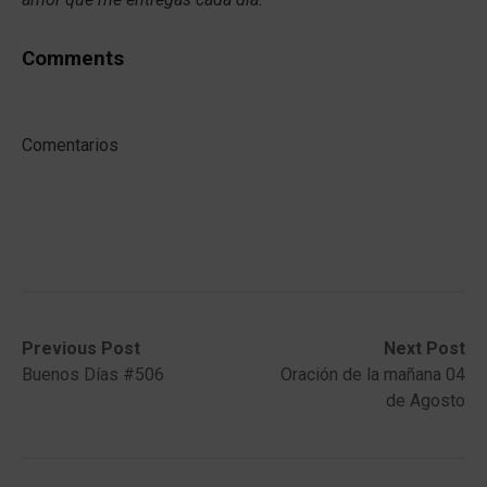
Comments
Comentarios
Post
Previous
Next
Previous Post
Next Post
post:
post:
Buenos Días #506
Oración de la mañana 04
navigation
de Agosto