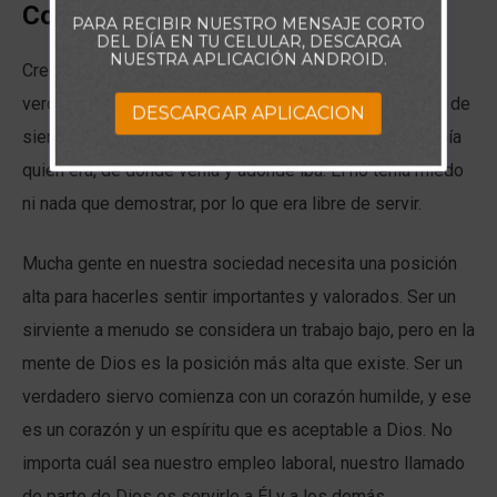
Comentario:
PARA RECIBIR NUESTRO MENSAJE CORTO
DEL DÍA EN TU CELULAR, DESCARGA
NUESTRA APLICACIÓN ANDROID.
Creo que solo las personas seguras pueden ser
verdaderos servidores. Jesús pudo ponerse una toalla de
DESCARGAR APLICACION
siervo y lavar los pies de Sus discípulos porque Él sabía
quién era, de dónde venía y adónde iba. Él no tenía miedo
ni nada que demostrar, por lo que era libre de servir.
Mucha gente en nuestra sociedad necesita una posición
alta para hacerles sentir importantes y valorados. Ser un
sirviente a menudo se considera un trabajo bajo, pero en la
mente de Dios es la posición más alta que existe. Ser un
verdadero siervo comienza con un corazón humilde, y ese
es un corazón y un espíritu que es aceptable a Dios. No
importa cuál sea nuestro empleo laboral, nuestro llamado
de parte de Dios es servirle a Él y a los demás.