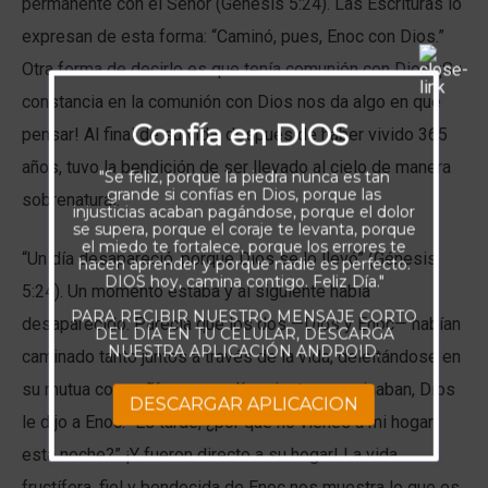
permanente con el Señor (Génesis 5:24). Las Escrituras lo
expresan de esta forma: “Caminó, pues, Enoc con Dios.”
Otra forma de decirlo es que tenía comunión con Dios. ¡Su
constancia en la comunión con Dios nos da algo en qué
Confía en DIOS
pensar! Al final de su vida, después de haber vivido 365
años, tuvo la bendición de ser llevado al cielo de manera
"Se feliz, porque la piedra nunca es tan
grande si confías en Dios, porque las
sobrenatural.
injusticias acaban pagándose, porque el dolor
se supera, porque el coraje te levanta, porque
el miedo te fortalece, porque los errores te
“Un día desapareció, porque Dios se lo llevó” (Génesis
hacen aprender y porque nadie es perfecto.
DIOS hoy, camina contigo. Feliz Día."
5:24). Un momento estaba y al siguiente había
PARA RECIBIR NUESTRO MENSAJE CORTO
desaparecido. Parecía que los dos —Dios y Enoc— habían
DEL DÍA EN TU CELULAR, DESCARGA
NUESTRA APLICACIÓN ANDROID.
caminado tanto juntos a través de la vida, deleitándose en
su mutua compañía, que un día, mientras caminaban, Dios
DESCARGAR APLICACION
le dijo a Enoc: “Es tarde, ¿por qué no vienes a mi hogar
esta noche?” ¡Y fueron directo a su hogar! La vida
fructífera, fiel y bendecida de Enoc nos muestra lo que es