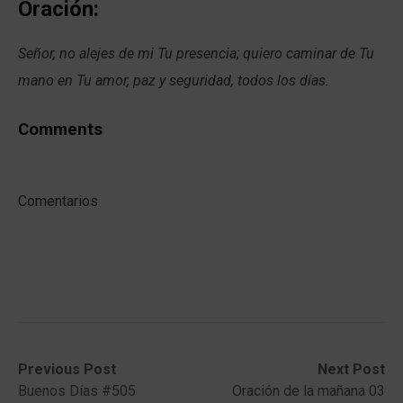
Oración:
Señor, no alejes de mi Tu presencia; quiero caminar de Tu
mano en Tu amor, paz y seguridad, todos los días.
Comments
Comentarios
Post
Previous
Next
Previous Post
Next Post
post:
post:
Buenos Días #505
Oración de la mañana 03
navigation