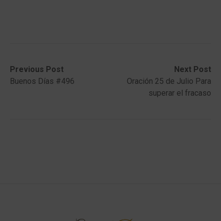
Post
Previous
Next
Previous Post
Next Post
post:
post:
Buenos Días #496
Oración 25 de Julio Para
navigation
superar el fracaso