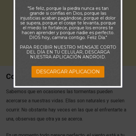
"Se feliz, porque la piedra nunca es tan
grande si confías en Dios, porque las
injusticias acaban pagándose, porque el dolor
se supera, porque el coraje te levanta, porque
el miedo te fortalece, porque los errores te
hacen aprender y porque nadie es perfecto.
DIOS hoy, camina contigo. Feliz Día."
PARA RECIBIR NUESTRO MENSAJE CORTO
DEL DÍA EN TU CELULAR, DESCARGA
NUESTRA APLICACIÓN ANDROID.
DESCARGAR APLICACION
Comentario:
Sabemos que en ocasiones las tormentas pueden
acercarse a nuestras vidas. Ellas son naturales y suelen
ocurrir. No obstante hay veces en las que al enfrentarte a
una, observas que otra ya se acerca.
En un momento todo parece perfecto, el viento está a tu