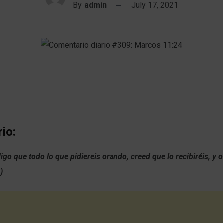
By
admin
July 17, 2021
io:
digo que todo lo que pidiereis orando, creed que lo recibiréis, y 
)