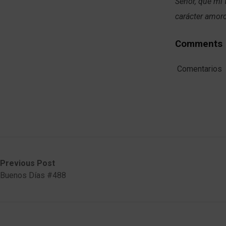
Señor, que mi 
carácter amoro
Comments
Comentarios
Post
Previous
Next
Previous Post
post:
post:
Buenos Días #488
navigation