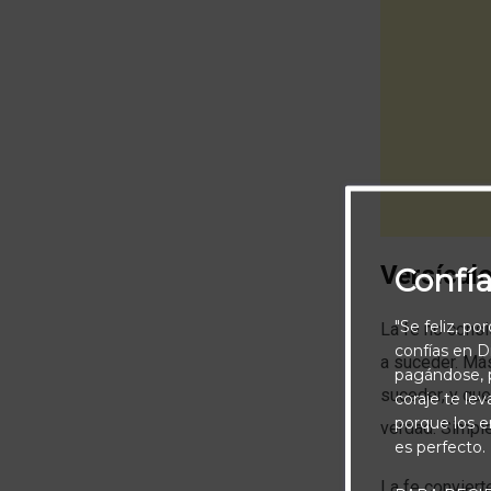
Versículo
Confí
"Se feliz, po
La fe no consi
confías en Di
a suceder. Más
pagándose, p
suceder, y qu
coraje te le
porque los e
verdad. Simple
es perfecto.
La fe convier