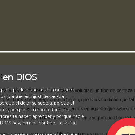
:
a en DIOS
rque la piedra nunca es tan grande si
ste en lograr, mediante la fuerza de voluntad, un tipo de certeza
os, porque las injusticias acaban
 bien consiste en ver, como un hecho, que Dios ha dicho que tal
orque el dolor se supera, porque el
e eso es verdad. Luego nos regocijamos en aquello que sabemo
vanta, porque el miedo te fortalece,
rrores te hacen aprender y porque nadie
mente, consiste en descansar y entrar en eso porque Dios lo ha
 DIOS hoy, camina contigo. Feliz Día."
te una promesa en profecía. Mientras algo es una promesa, depe