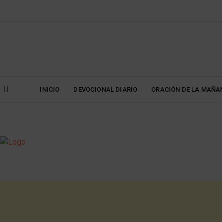
Skip
to
content
INICIO
DEVOCIONAL DIARIO
ORACIÓN DE LA MAÑA