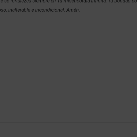
fe se fortalezca siempre en Tu misericordia infinita, Tu bondad co
so, inalterable e incondicional. Amén.