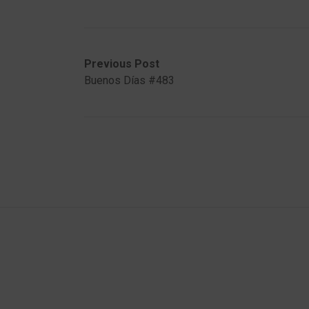
Post
Previous
Next
Previous Post
post:
post:
Buenos Días #483
navigation