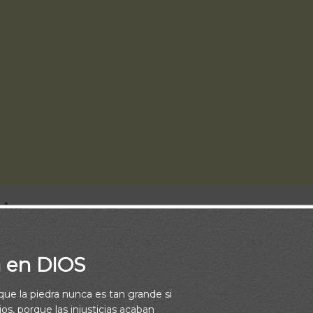
io:
lamado del Señor y recorrer su camino, nunca ha sido una tarea fá
a en DIOS
ro hemos cosechado testimonios de las maravillosas bendicio
s en ese andar y hemos podido corroborar que junto a Dios no h
rque la piedra nunca es tan grande si
os, porque las injusticias acaban