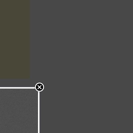
cil; sin
nes que nos
ay nada