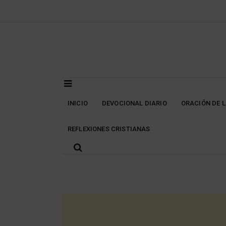
Skip
to
content
INICIO
DEVOCIONAL DIARIO
ORACIÓN DE 
REFLEXIONES CRISTIANAS