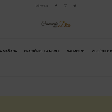
Follow Us
LA MAÑANA
ORACIÓN DE LA NOCHE
SALMOS 91
VERSÍCULO D