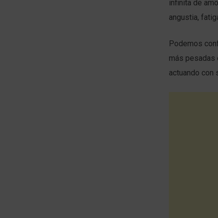
infinita de am
angustia, fatig
Podemos confi
más pesadas d
actuando con 