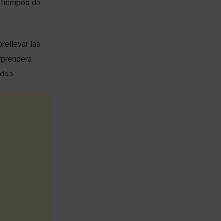
s tiempos de
rellevar las
rprenderá
ados.