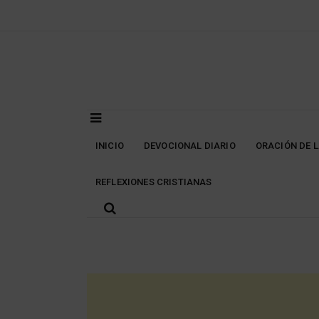
Skip
to
content
INICIO
DEVOCIONAL DIARIO
ORACIÓN DE 
REFLEXIONES CRISTIANAS