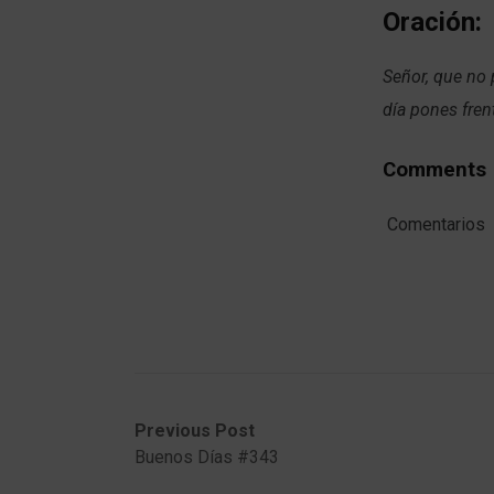
Oración:
Señor, que no 
día pones fren
Comments
Comentarios
Post
Previous
Next
Previous Post
post:
post:
Buenos Días #343
navigation