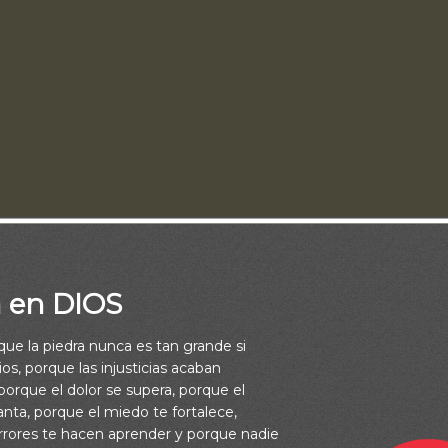
io:
a en DIOS
de describir nuestra satisfacción cuando nos encontramos con l
rque la piedra nunca es tan grande si
turaleza; en algunos lugares más que en otros, pero no hay nad
os, porque las injusticias acaban
ntemplamos las bellezas naturales repartidas por todo el mundo
orque el dolor se supera, porque el
vanta, porque el miedo te fortalece,
edad se encargó de catalogar, registrar y anunciar a todos los 
rrores te hacen aprender y porque nadie