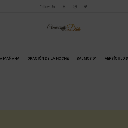
Follow Us
LA MAÑANA
ORACIÓN DE LA NOCHE
SALMOS 91
VERSÍCULO D