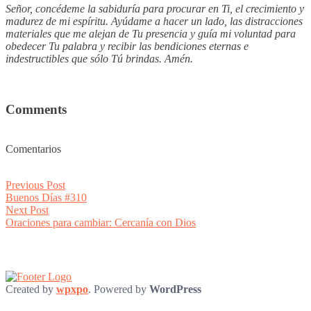
Señor, concédeme la sabiduría para procurar en Ti, el crecimiento y
madurez de mi espíritu. Ayúdame a hacer un lado, las distracciones
materiales que me alejan de Tu presencia y guía mi voluntad para
obedecer Tu palabra y recibir las bendiciones eternas e
indestructibles que sólo Tú brindas. Amén.
Comments
Comentarios
Post
Previous
Previous Post
post:
Buenos Días #310
navigation
Next
Next Post
post:
Oraciones para cambiar: Cercanía con Dios
Created by
wpxpo
. Powered by
WordPress