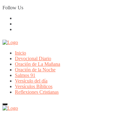
Skip
Follow Us
to
content
Inicio
Devocional Diario
Oración de La Mañana
Oración de la Noche
Salmos 91
Versículo del día
Versículos Bíblicos
Reflexiones Cristianas