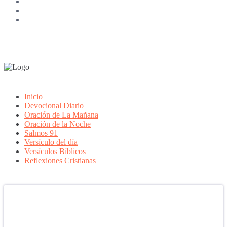
Inicio
Devocional Diario
Oración de La Mañana
Oración de la Noche
Salmos 91
Versículo del día
Versículos Bíblicos
Reflexiones Cristianas
Confía en DIOS
"Se feliz, porque la piedra nunca es tan grande si confías en Dios,