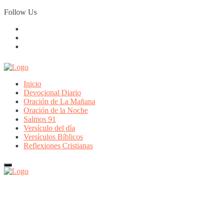
Skip
Follow Us
to
content
Inicio
Devocional Diario
Oración de La Mañana
Oración de la Noche
Salmos 91
Versículo del día
Versículos Bíblicos
Reflexiones Cristianas