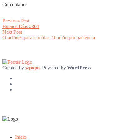
Comentarios
Post
Previous
Previous Post
post:
Buenos Días #304
navigation
Next
Next Post
post:
Oraciónes para cambiar: Oración por paciencia
Created by
wpxpo
. Powered by
WordPress
Inicio