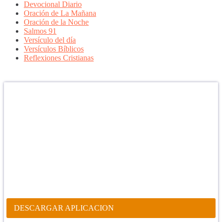
Devocional Diario
Oración de La Mañana
Oración de la Noche
Salmos 91
Versículo del día
Versículos Bíblicos
Reflexiones Cristianas
Confía en DIOS
"Se feliz, porque la piedra nunca es tan grande si confías en Dios,
porque las injusticias acaban pagándose, porque el dolor se supera,
porque el coraje te levanta, porque el miedo te fortalece, porque los
errores te hacen aprender y porque nadie es perfecto. DIOS hoy,
camina contigo. Feliz Día."
PARA RECIBIR NUESTRO MENSAJE CORTO DEL DÍA EN
TU CELULAR, DESCARGA NUESTRA APLICACIÓN
ANDROID.
DESCARGAR APLICACION