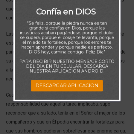
que nos han sido dadas en ese andar y hemos podido
Confía en DIOS
corroborar que junto a Dios no hay nada imposible.
"Se feliz, porque la piedra nunca es tan
grande si confías en Dios, porque las
injusticias acaban pagándose, porque el dolor
Las escrituras de hoy nos entregan una prueba sólida de
se supera, porque el coraje te levanta, porque
el miedo te fortalece, porque los errores te
este hecho. Junto al Señor, Moisés consiguió lo que
hacen aprender y porque nadie es perfecto.
parecía inalcanzable: la libertad de su pueblo. A través de
DIOS hoy, camina contigo. Feliz Día."
su guía Moisés condujo a sus hermanos durante 40 años
PARA RECIBIR NUESTRO MENSAJE CORTO
DEL DÍA EN TU CELULAR, DESCARGA
a la tierra prometida, cuidando en ese recorrido las
NUESTRA APLICACIÓN ANDROID.
necesidades de cada individuo en cuerpo y alma.
DESCARGAR APLICACION
Cuando Moisés se sintió abrumado por la enorme
responsabilidad que aquella tarea implicaba, supo
reconocer que a su lado, tenía en el Señor al mejor de los
compañeros y que en Él podía encontrar la fortaleza para
que sus hombros pudieran sobrellevar esa enorme carga.