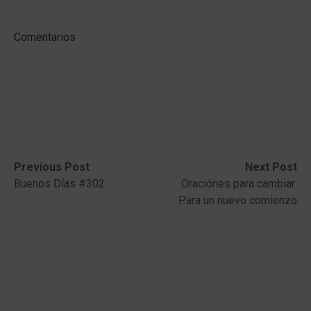
Comentarios
Post
Previous
Next
Previous Post
Next Post
post:
post:
Buenos Días #302
Oraciónes para cambiar:
navigation
Para un nuevo comienzo