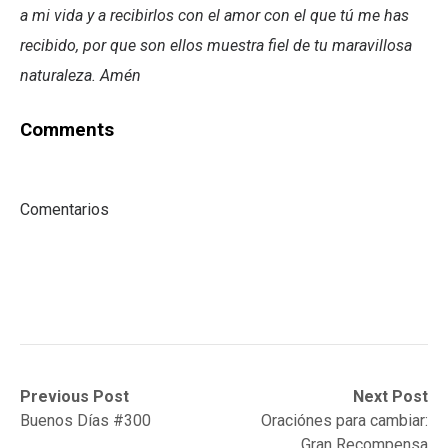
a mi vida y a recibirlos con el amor con el que tú me has
recibido, por que son ellos muestra fiel de tu maravillosa
naturaleza. Amén
Comments
Comentarios
Post
Previous
Next
Previous Post
Next Post
post:
post:
Buenos Días #300
Oraciónes para cambiar:
navigation
Gran Recompensa