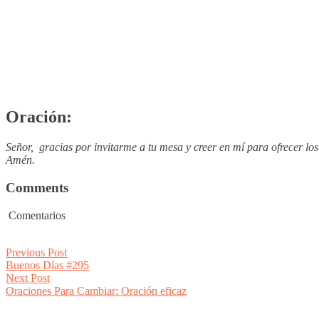
Oración:
Señor, gracias por invitarme a tu mesa y creer en mí para ofrecer los
Amén.
Comments
Comentarios
Post
Previous
Previous Post
post:
Buenos Días #295
navigation
Next
Next Post
post:
Oraciones Para Cambiar: Oración eficaz