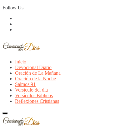
Skip
Follow Us
to
content
Inicio
Devocional Diario
Oración de La Mañana
Oración de la Noche
Salmos 91
Versículo del día
Versículos Bíblicos
Reflexiones Cristianas