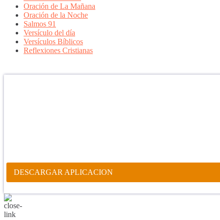
Oración de La Mañana
Oración de la Noche
Salmos 91
Versículo del día
Versículos Bíblicos
Reflexiones Cristianas
Confía en DIOS
"Se feliz, porque la piedra nunca es tan grande si confías en Dios, po
porque el dolor se supera, porque el coraje te levanta, porque el miedo
aprender y porque nadie es perfecto. DIOS hoy, camina contigo. Feli
PARA RECIBIR NUESTRO MENSAJE CORTO DEL DÍA EN
APLICACIÓN ANDROID.
DESCARGAR APLICACION