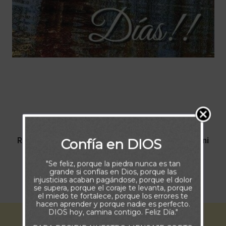
Recuerda que no hay corazón que Dios no sane, ni
Confía en DIOS
oración que Él no escuche.
"Se feliz, porque la piedra nunca es tan
grande si confías en Dios, porque las
injusticias acaban pagándose, porque el dolor
Feliz y Bendecido día
se supera, porque el coraje te levanta, porque
el miedo te fortalece, porque los errores te
hacen aprender y porque nadie es perfecto.
DIOS hoy, camina contigo. Feliz Día."