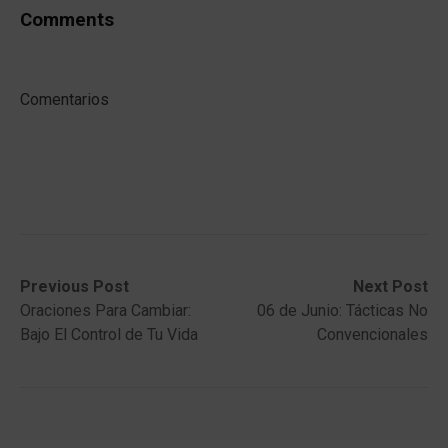
Comments
Comentarios
Post
Previous
Next
Previous Post
Next Post
post:
post:
Oraciones Para Cambiar:
06 de Junio: Tácticas No
navigation
Bajo El Control de Tu Vida
Convencionales