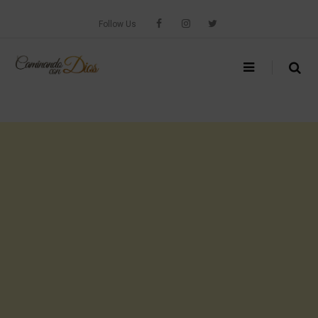
Skip
to
Follow Us
content