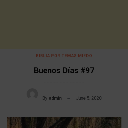
BIBLIA POR TEMAS MIEDO
Buenos Días #97
By
admin
June 5, 2020