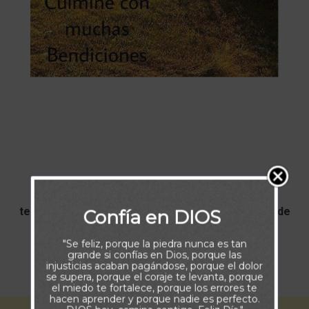
Que comience tu día con rayos de esperanza y
temine con muchas bendiciones, guiado siempre de
Confía en DIOS
la mano Dios.
"Se feliz, porque la piedra nunca es tan
grande si confías en Dios, porque las
injusticias acaban pagándose, porque el dolor
Feliz y Bendecido día
se supera, porque el coraje te levanta, porque
el miedo te fortalece, porque los errores te
hacen aprender y porque nadie es perfecto.