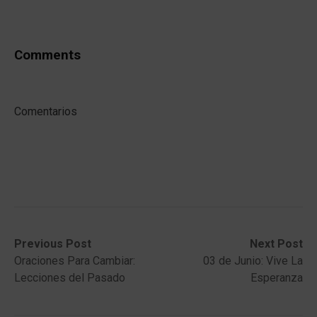
Comments
Comentarios
Post
Previous
Next
Previous Post
Next Post
post:
post:
Oraciones Para Cambiar:
03 de Junio: Vive La
navigation
Lecciones del Pasado
Esperanza