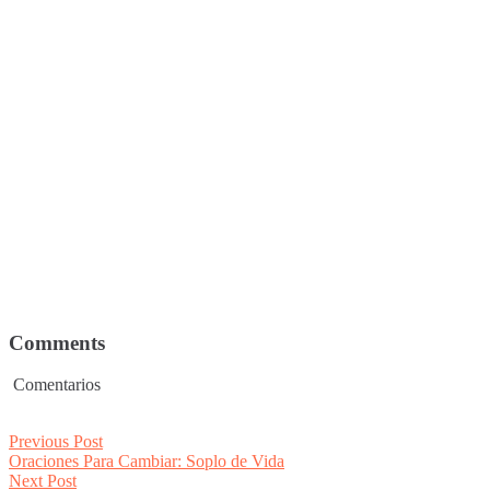
Comments
Comentarios
Post
Previous
Previous Post
post:
Oraciones Para Cambiar: Soplo de Vida
navigation
Next
Next Post