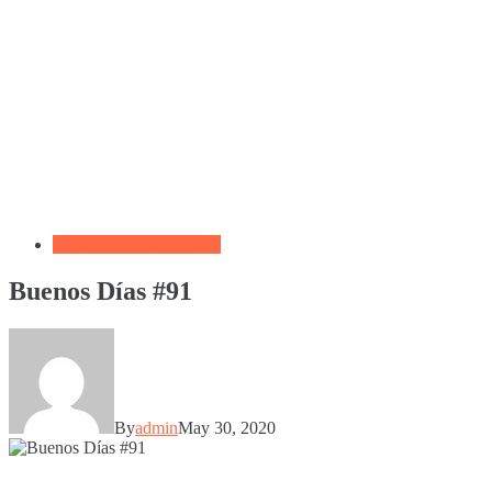
Biblia por Temas Miedo
Buenos Días #91
By
admin
May 30, 2020