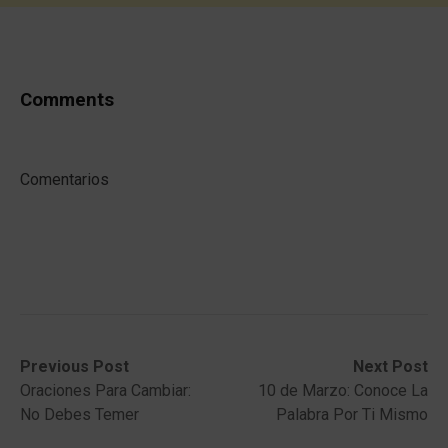
Comments
Comentarios
Post
Previous
Next
Previous Post
Next Post
post:
post:
Oraciones Para Cambiar:
10 de Marzo: Conoce La
navigation
No Debes Temer
Palabra Por Ti Mismo