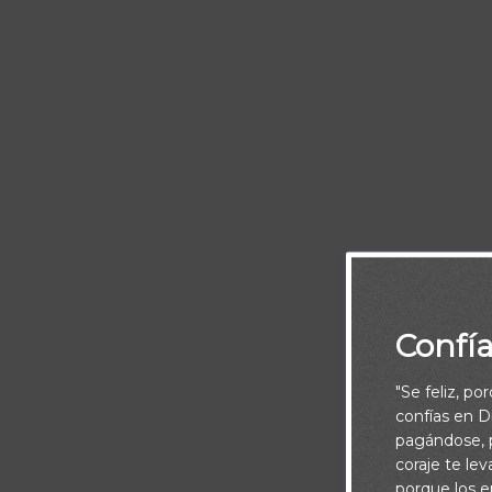
Que no hay n
Confí
"Se feliz, po
confías en Di
pagándose, p
coraje te le
porque los e