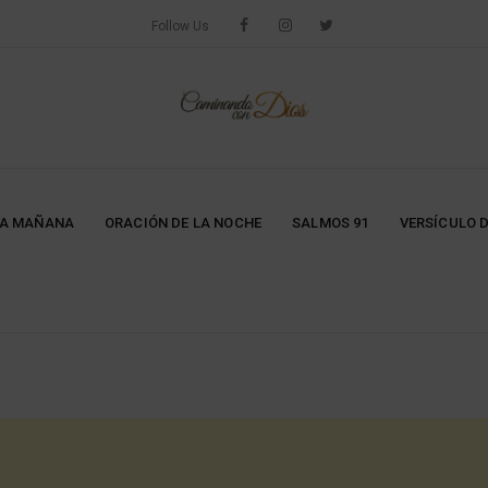
Follow Us
LA MAÑANA
ORACIÓN DE LA NOCHE
SALMOS 91
VERSÍCULO D