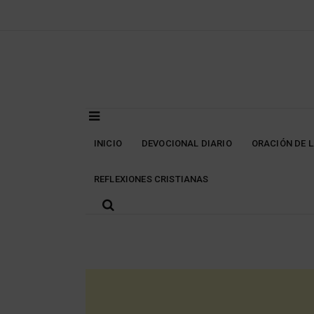
Skip
to
content
INICIO
DEVOCIONAL DIARIO
ORACIÓN DE 
REFLEXIONES CRISTIANAS