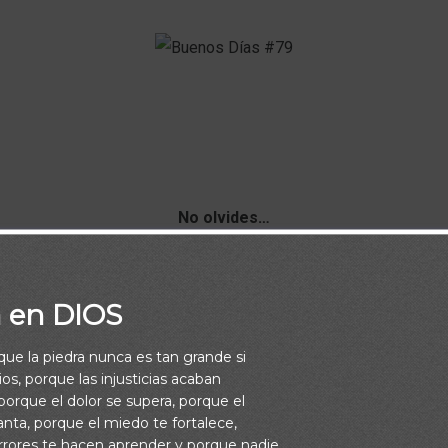
No olvides…
ada más poderoso que la oración, no hay nada más fuerte q
hay nada más grande que Dios.
a en DIOS
Buenos Días
rque la piedra nunca es tan grande si
os, porque las injusticias acaban
orque el dolor se supera, porque el
vanta, porque el miedo te fortalece,
rrores te hacen aprender y porque nadie