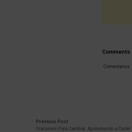
Comments
Comentarios
Post
Previous
Next
Previous Post
post:
post:
Oraciones Para Cambiar: Aprendiendo a Ceder
navigation