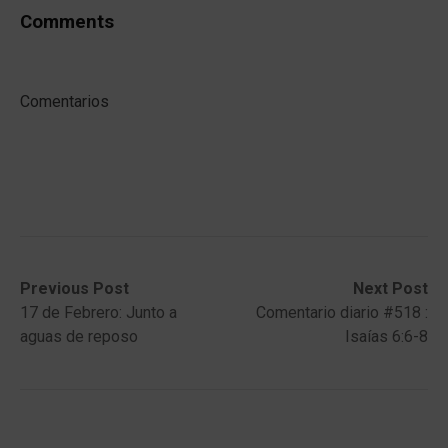
Comments
Comentarios
Post
Previous
Next
Previous Post
Next Post
post:
post:
17 de Febrero: Junto a
Comentario diario #518 :
navigation
aguas de reposo
Isaías 6:6-8