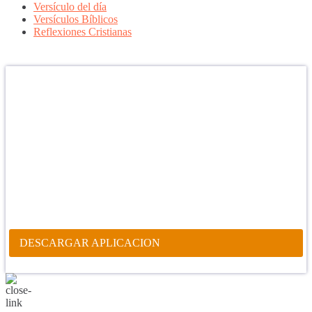
Versículo del día
Versículos Bíblicos
Reflexiones Cristianas
Confía en DIOS
"Se feliz, porque la piedra nunca es tan grande si confías en Dios,
porque las injusticias acaban pagándose, porque el dolor se supera,
porque el coraje te levanta, porque el miedo te fortalece, porque los
errores te hacen aprender y porque nadie es perfecto. DIOS hoy,
camina contigo. Feliz Día."
PARA RECIBIR NUESTRO MENSAJE CORTO DEL DÍA EN
TU CELULAR, DESCARGA NUESTRA APLICACIÓN
ANDROID.
DESCARGAR APLICACION