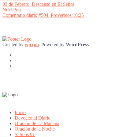
post:
03 de Febrero: Descanso en El Señor
navigation
Next
Next Post
post:
Comentario diario #504: Proverbios 16:25
Created by
wpxpo
. Powered by
WordPress
Inicio
Devocional Diario
Oración de La Mañana
Oración de la Noche
Salmos 91