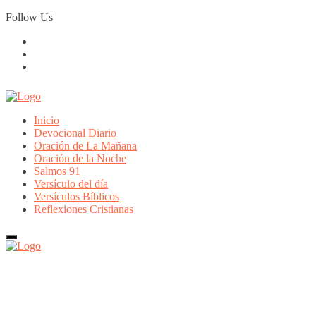
Skip
Follow Us
to
content
Inicio
Devocional Diario
Oración de La Mañana
Oración de la Noche
Salmos 91
Versículo del día
Versículos Bíblicos
Reflexiones Cristianas