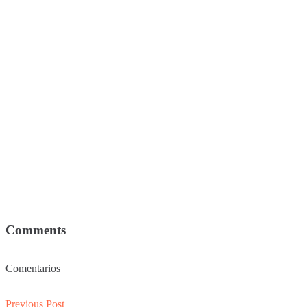
Comments
Comentarios
Post
Previous
Previous Post