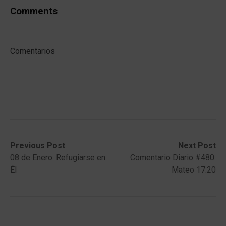
Comments
Comentarios
Post
Previous
Next
Previous Post
Next Post
post:
post:
08 de Enero: Refugiarse en
Comentario Diario #480:
navigation
Él
Mateo 17:20