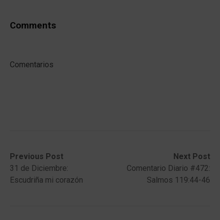
Comments
Comentarios
Post
Previous
Next
Previous Post
Next Post
post:
post:
31 de Diciembre:
Comentario Diario #472:
navigation
Escudriña mi corazón
Salmos 119:44-46