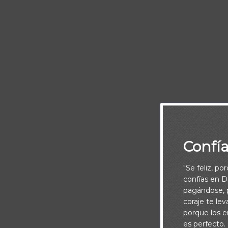
Hoy no es si
Confí
"Se feliz, po
confías en Di
pagándose, p
coraje te le
porque los e
es perfecto.