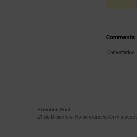
Comments
Comentarios
Post
Previous
Next
Previous Post
post:
post:
23 de Diciembre: No se estrecharán mis paso
navigation