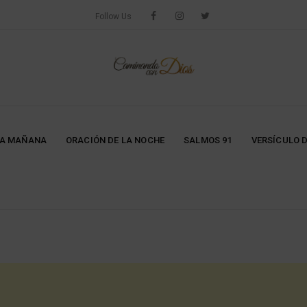
Follow Us
LA MAÑANA
ORACIÓN DE LA NOCHE
SALMOS 91
VERSÍCULO D