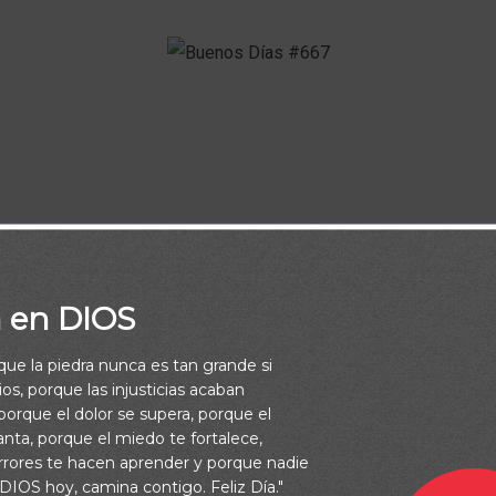
mplemente un día más, sino una nueva esperanza, una nueva
motivo para dar gracias a Dios por la vida.
a en DIOS
Buenos Días
rque la piedra nunca es tan grande si
os, porque las injusticias acaban
orque el dolor se supera, porque el
vanta, porque el miedo te fortalece,
rrores te hacen aprender y porque nadie
 DIOS hoy, camina contigo. Feliz Día."