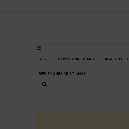
Skip
to
content
INICIO
DEVOCIONAL DIARIO
ORACIÓN DE 
REFLEXIONES CRISTIANAS