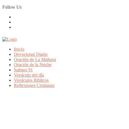
Skip
Follow Us
to
content
Inicio
Devocional Diario
Oración de La Mañana
Oración de la Noche
Salmos 91
Versículo del día
Versículos Bíblicos
Reflexiones Cristianas