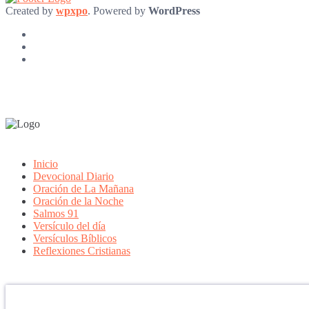
Created by
wpxpo
. Powered by
WordPress
Inicio
Devocional Diario
Oración de La Mañana
Oración de la Noche
Salmos 91
Versículo del día
Versículos Bíblicos
Reflexiones Cristianas