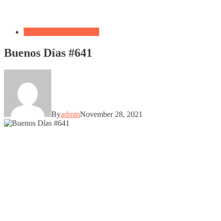
Biblia por Temas Miedo
Buenos Días #641
By
admin
November 28, 2021