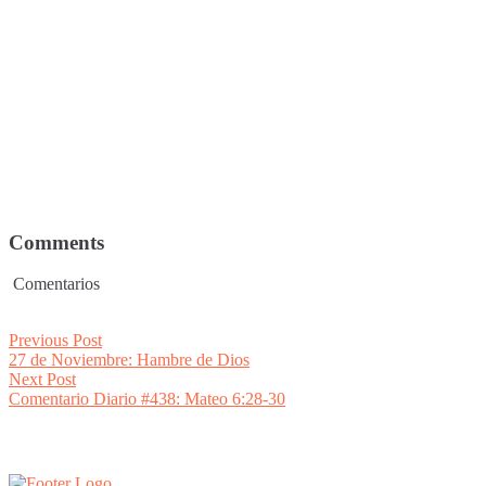
Comments
Comentarios
Post
Previous
Previous Post
post:
27 de Noviembre: Hambre de Dios
navigation
Next
Next Post
post:
Comentario Diario #438: Mateo 6:28-30