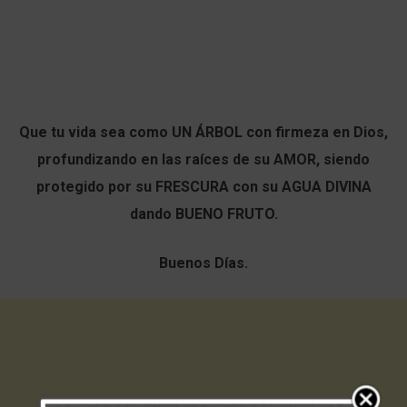
Que tu vida sea como UN ÁRBOL con firmeza en Dios,
profundizando en las raíces de su AMOR, siendo
protegido por su FRESCURA con su AGUA DIVINA
dando BUENO FRUTO.
Buenos Días.