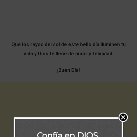
Que los rayos del sol de este bello día iluminen tu
vida y Dios te llene de amor y felicidad.
¡Buen Día!
Confía en DIOS