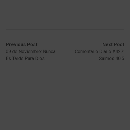
Post
Previous
Next
Previous Post
Next Post
post:
post:
09 de Noviembre: Nunca
Comentario Diario #427:
navigation
Es Tarde Para Dios
Salmos 40:5