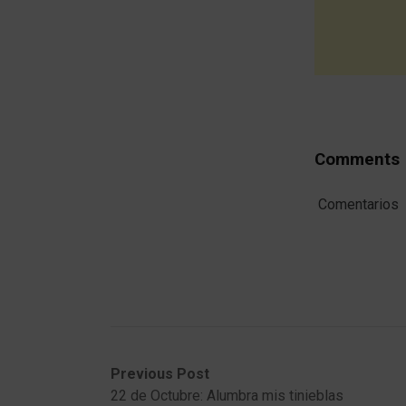
Comments
Comentarios
Post
Previous
Next
Previous Post
post:
post:
22 de Octubre: Alumbra mis tinieblas
navigation