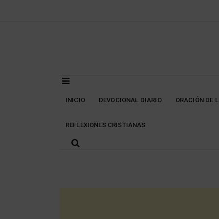
Skip
to
content
INICIO
DEVOCIONAL DIARIO
ORACIÓN DE 
REFLEXIONES CRISTIANAS