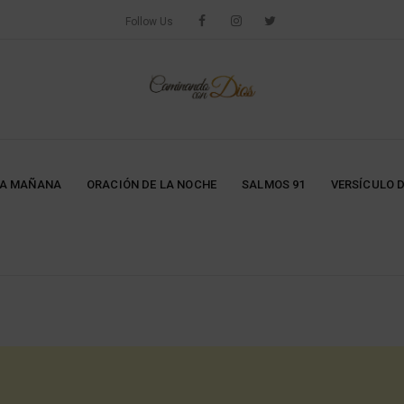
Follow Us
LA MAÑANA
ORACIÓN DE LA NOCHE
SALMOS 91
VERSÍCULO D