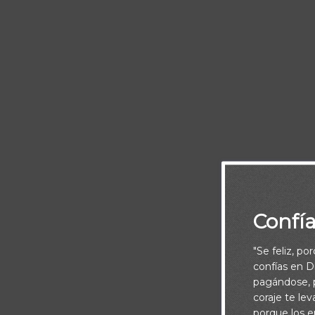
Dios derra
Confí
"Se feliz, po
confías en Di
pagándose, p
coraje te le
porque los e