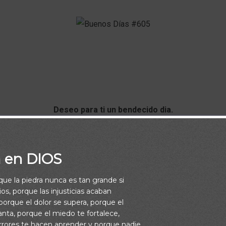
Deseo para ti un bendecido dia.
me sobre ti: sabiduría, dominio propio, favor, gracia y que
cubra, hoy mañana y siempre.
a en DIOS
Un fuerte abrazo.
rque la piedra nunca es tan grande si
os, porque las injusticias acaban
orque el dolor se supera, porque el
vanta, porque el miedo te fortalece,
rrores te hacen aprender y porque nadie