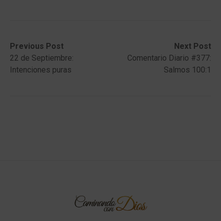
Post
Previous
Next
Previous Post
Next Post
post:
post:
22 de Septiembre:
Comentario Diario #377:
navigation
Intenciones puras
Salmos 100:1