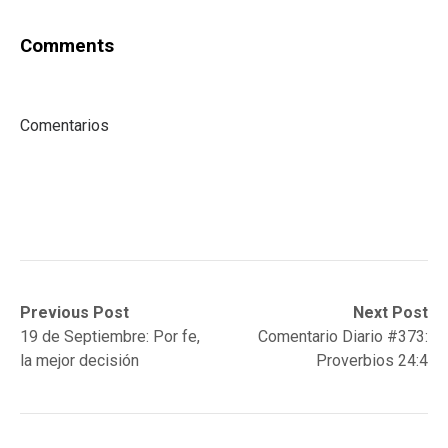
Comments
Comentarios
Post
Previous
Next
Previous Post
Next Post
post:
post:
19 de Septiembre: Por fe,
Comentario Diario #373:
navigation
la mejor decisión
Proverbios 24:4