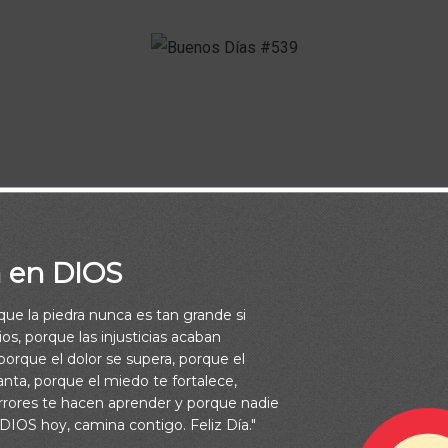
IOS Te Bendiga, te guarde, te prospere y te ayude en TOD
a en DIOS
Feliz Día.
rque la piedra nunca es tan grande si
os, porque las injusticias acaban
orque el dolor se supera, porque el
vanta, porque el miedo te fortalece,
rrores te hacen aprender y porque nadie
 DIOS hoy, camina contigo. Feliz Día."