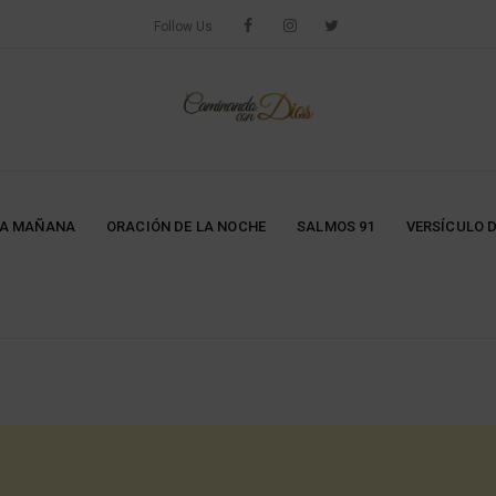
Follow Us
LA MAÑANA
ORACIÓN DE LA NOCHE
SALMOS 91
VERSÍCULO D