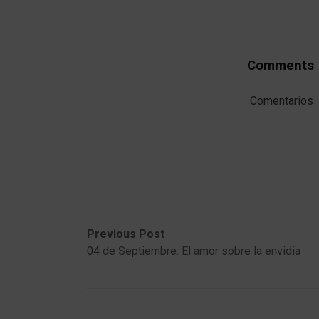
Comments
Comentarios
Post
Previous
Next
Previous Post
post:
post:
04 de Septiembre: El amor sobre la envidia
navigation