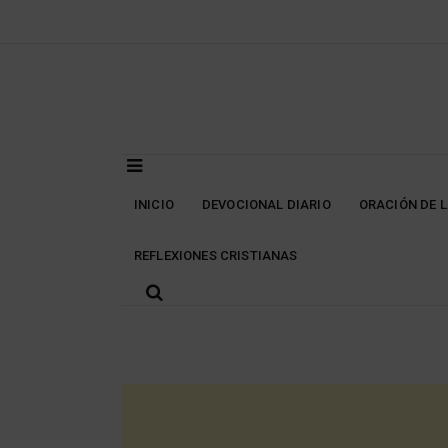
Skip
to
content
INICIO
DEVOCIONAL DIARIO
ORACIÓN DE 
REFLEXIONES CRISTIANAS