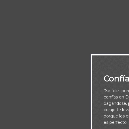
D
Confí
"Se feliz, po
confías en Di
pagándose, p
coraje te le
porque los e
es perfecto.