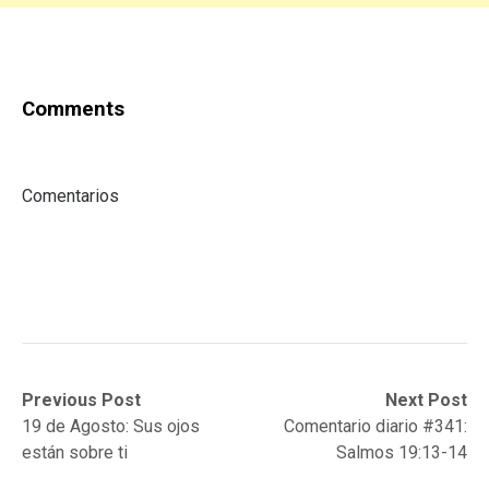
Comments
Comentarios
Post
Previous
Next
Previous Post
Next Post
post:
post:
19 de Agosto: Sus ojos
Comentario diario #341:
navigation
están sobre ti
Salmos 19:13-14