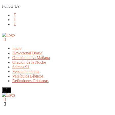
Skip
Follow Us
to
content
Inicio
Devocional Diario
Oración de La Mañana
Oración de la Noche
Salmos 91
Versículo del día
Versículos Bíblicos
Reflexiones Cristianas