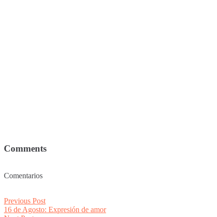
Comments
Comentarios
Post
Previous
Previous Post
post:
16 de Agosto: Expresión de amor
navigation