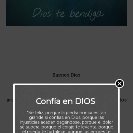
Buenos Días
Nunca apartes a Dios de tu vida, así tengas mil
Confía en DIOS
problemas. Los momentos de prueba, son momentos
para confiar, aún más.
"Se feliz, porque la piedra nunca es tan
grande si confías en Dios, porque las
injusticias acaban pagándose, porque el dolor
Dios Te Bendiga.
se supera, porque el coraje te levanta, porque
el miedo te fortalece, porque los errores te