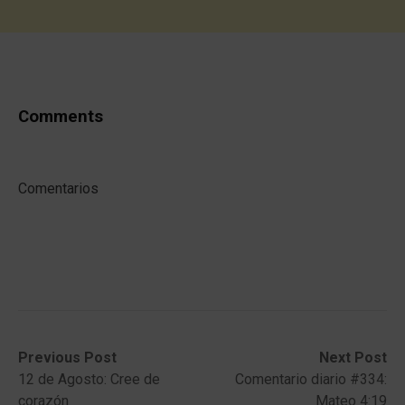
Comments
Comentarios
Post
Previous
Next
Previous Post
Next Post
post:
post:
12 de Agosto: Cree de
Comentario diario #334:
navigation
corazón
Mateo 4:19