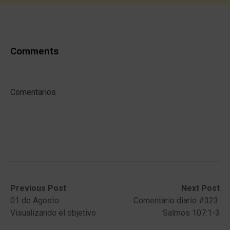
Comments
Comentarios
Post
Previous
Next
Previous Post
Next Post
post:
post:
01 de Agosto:
Comentario diario #323:
navigation
Visualizando el objetivo
Salmos 107:1-3