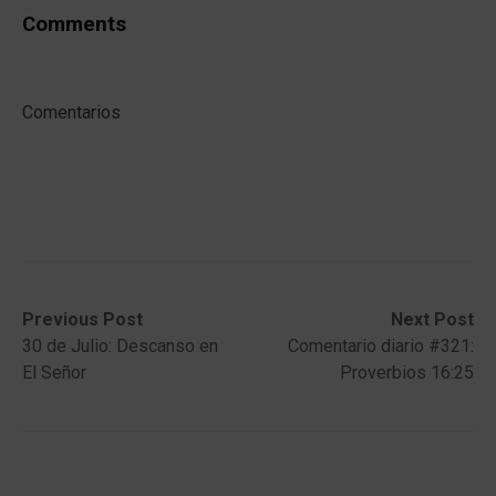
Comments
Comentarios
Post
Previous
Next
Previous Post
Next Post
post:
post:
30 de Julio: Descanso en
Comentario diario #321:
navigation
El Señor
Proverbios 16:25