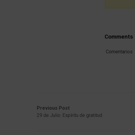
Comments
Comentarios
Post
Previous
Next
Previous Post
post:
post:
29 de Julio: Espíritu de gratitud
navigation