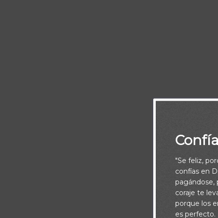
No te det
Confí
"Se feliz, po
confías en Di
pagándose, p
coraje te le
porque los e
es perfecto.