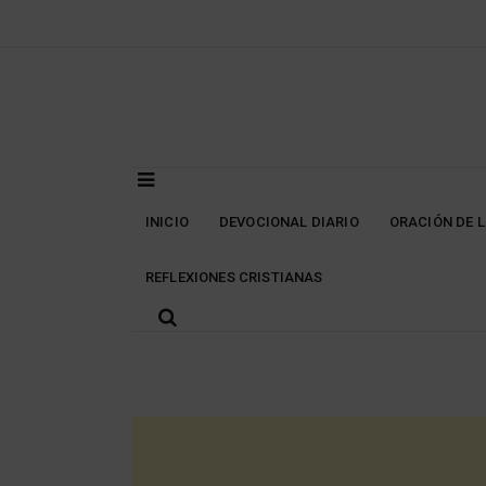
Skip
to
content
INICIO
DEVOCIONAL DIARIO
ORACIÓN DE 
REFLEXIONES CRISTIANAS