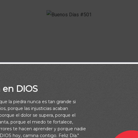
Buenos Días
engas, no te rindas, sigue remando, confía en Dios y el re
a en DIOS
fuerzas.
rque la piedra nunca es tan grande si
os, porque las injusticias acaban
orque el dolor se supera, porque el
vanta, porque el miedo te fortalece,
rrores te hacen aprender y porque nadie
 DIOS hoy, camina contigo. Feliz Día."