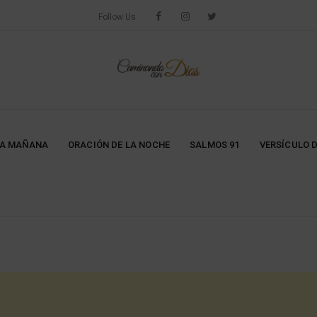
Follow Us
LA MAÑANA
ORACIÓN DE LA NOCHE
SALMOS 91
VERSÍCULO D