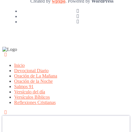
Created by
wpxpo
. Powered by
WordPress
Inicio
Devocional Diario
Oración de La Mañana
Oración de la Noche
Salmos 91
Versículo del día
Versículos Bíblicos
Reflexiones Cristianas
Confía en DIOS