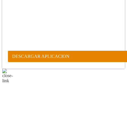
"Se feliz, porque la piedra nunca es tan grande si confías en Dios,
porque las injusticias acaban pagándose, porque el dolor se supera,
porque el coraje te levanta, porque el miedo te fortalece, porque los
errores te hacen aprender y porque nadie es perfecto. DIOS hoy,
camina contigo. Feliz Día."
PARA RECIBIR NUESTRO MENSAJE CORTO DEL DÍA EN
TU CELULAR, DESCARGA NUESTRA APLICACIÓN
ANDROID.
DESCARGAR APLICACION