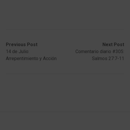
Post
Previous
Next
Previous Post
Next Post
post:
post:
14 de Julio:
Comentario diario #305:
navigation
Arrepentimiento y Acción
Salmos 27:7-11