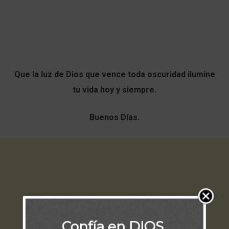
Que la luz de Dios que vence toda oscuridad ilumine
tu vida hoy y siempre.
Buenos Días.
Confía en DIOS