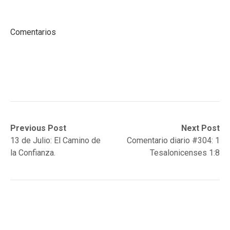
Comentarios
Post
Previous
Next
Previous Post
Next Post
post:
post:
13 de Julio: El Camino de
Comentario diario #304: 1
navigation
la Confianza.
Tesalonicenses 1:8