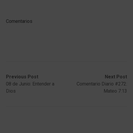
Comentarios
Post
Previous
Next
Previous Post
Next Post
post:
post:
08 de Junio: Entender a
Comentario Diario #272:
navigation
Dios
Mateo 7:13