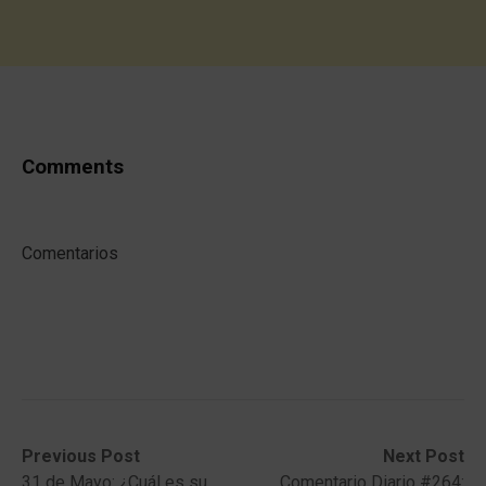
Comments
Comentarios
Post
Previous
Next
Previous Post
Next Post
post:
post:
31 de Mayo: ¿Cuál es su
Comentario Diario #264: