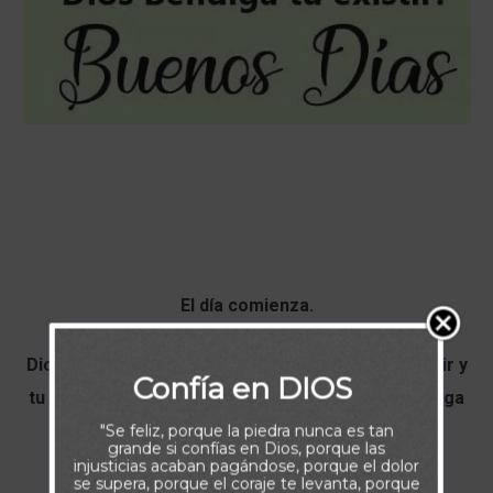
El día comienza.
Dios Bendiga tu risa, tus sueños, tu corazón tu salir y
Confía en DIOS
tu entrar, tu despertar pero sobretodo Dios Bendiga
Tu Existir
"Se feliz, porque la piedra nunca es tan
grande si confías en Dios, porque las
injusticias acaban pagándose, porque el dolor
se supera, porque el coraje te levanta, porque
Buenos Días